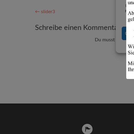
Diese
Artikel-
←
slider3
Funkt
Navigation
Schreibe einen Kommentar
COO
Du musst
angemel