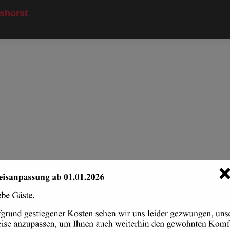
modal-check
shorst
Cookie-Zustimmung verwalten