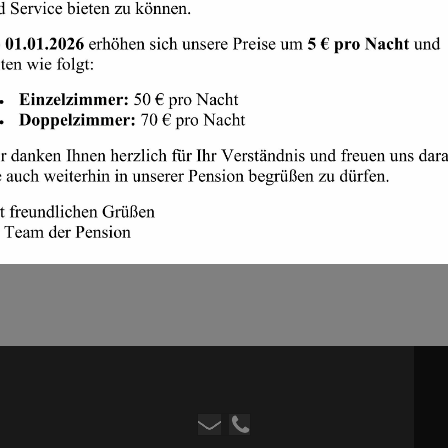
 Website verwendet Cookies, die Nutzung der Seite bedarf dazu Ihrer Zustimmung.
ionale Cookies sind technisch erforderlich zur Nutzung von Basisfunktionen dieser
Website. Bitte passen Sie Ihre Auswahl an und bestätigen Sie diese.
KIES AKZEPTIEREN
ABLEHNEN
EINSTELLUNGEN ANZE
det
sein, um einen Kommentar abzugeben.
Cookie-Richtlinie
Datenschutzerklärung