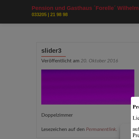
Pension und Gasthaus ´Forelle´ Wilhelm
033205 | 21 98 98
slider3
Veröffentlicht am
20. Oktober 2016
Doppelzimmer
Lesezeichen auf den
Permanentlink
.