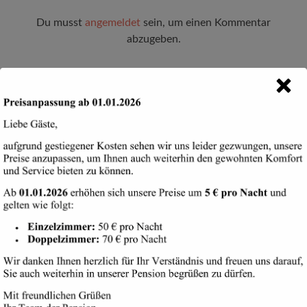
Du musst
angemeldet
sein, um einen Kommentar
abzugeben.
Suchen
Cookie-Zustimmung verwalten
nach:
Diese Website verwendet Cookies, die Nutzung der Seite bedarf dazu Ihrer
Zustimmung. Funktionale Cookies sind technisch erforderlich zur Nutzung
von Basisfunktionen dieser Website. Bitte passen Sie Ihre Auswahl an und
bestätigen Sie diese.
ARCHIVE
COOKIES AKZEPTIEREN
September 2016
ABLEHNEN
Juli 2016
EINSTELLUNGEN ANZEIGEN
Cookie-Richtlinie
Datenschutzerklärung