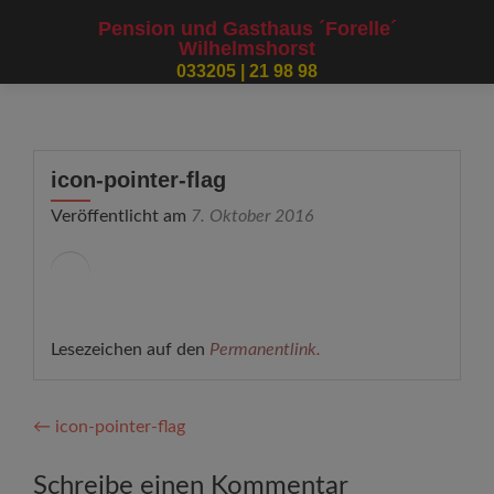
modal-check
Pension und Gasthaus ´Forelle´
Wilhelmshorst
033205 | 21 98 98
icon-pointer-flag
Veröffentlicht am
7. Oktober 2016
Lesezeichen auf den
Permanentlink
.
Artikel-
←
icon-pointer-flag
Navigation
Schreibe einen Kommentar